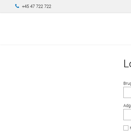
+45 47 722 722
L
Bru
Adg