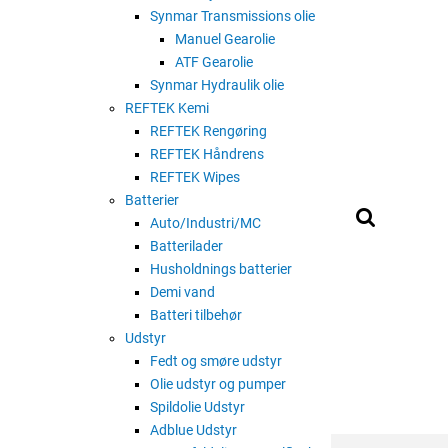
Synmar Transmissions olie
Manuel Gearolie
ATF Gearolie
strer
Synmar Hydraulik olie
REFTEK Kemi
REFTEK Rengøring
REFTEK Håndrens
REFTEK Wipes
Batterier
Auto/Industri/MC
Batterilader
Husholdnings batterier
Demi vand
Batteri tilbehør
Udstyr
Fedt og smøre udstyr
Olie udstyr og pumper
Spildolie Udstyr
Adblue Udstyr