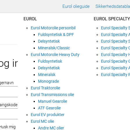
Eurol olieguide
Sikkerhedsdatabl
EUROL
EUROL SPECIALTY
Eurol Motorolie personbil
Eurol Specialty
Fuldsyntetisk & DPF
Eurol Specialty 
Delsyntetisk
Eurol Specialty 
Mineralsk/Classic
Eurol Specialty 
Eurol Motorolie Heavy Duty
Eurol Specialty 
og ind
Fuldsyntetisk
Eurol Specialty 
Delsyntetisk
Eurol Specialty 
Mineralsk
Eurol Specialty 
Monograde
gernavn
Eurol Traktorolie
Eurol Transmissions olie
Manuel Gearolie
angskode
ATF Gearolie
Eurol EV produkter
Eurol MC olie
Husk mig
Andre MC olier