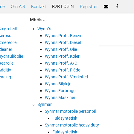
ade
Om AiS
Kontakt
B2B LOGIN
Registrer
MERE ...
 Smørefedt
Wynn´s
Aerosol
Wynns Proff. Benzin
Smøreolie
Wynns Proff. Diesel
Cleaner
Wynns Proff. Olie
Hydraulik olie
Wynns Proff. Køler
Gearolie
Wynns Proff. A/C
Additiv
Wynns Proff. Flåde
Racing
Wynns Proff. Værksted
Wynns Bilpleje
Wynns Forbruger
Wynns Maskiner
Synmar
Synmar motorolie personbil
Fuldsyntetisk
Synmar motorolie heavy duty
Fuldsyntetisk