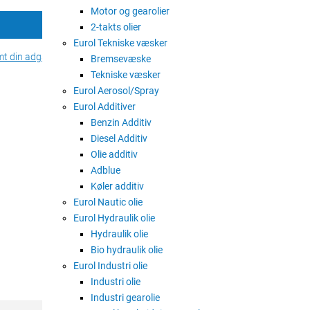
Motor og gearolier
Log ind
2-takts olier
Eurol Tekniske væsker
mt din adgangskode?
Regi
Bremsevæske
Tekniske væsker
Eurol Aerosol/Spray
Eurol Additiver
Benzin Additiv
Diesel Additiv
Olie additiv
Adblue
Køler additiv
Eurol Nautic olie
Eurol Hydraulik olie
Hydraulik olie
Bio hydraulik olie
Eurol Industri olie
Industri olie
Industri gearolie