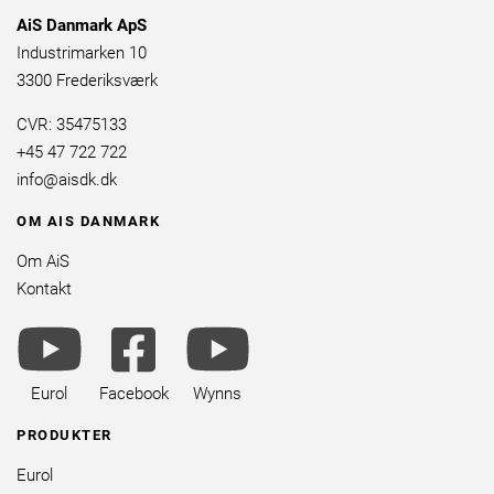
AiS Danmark ApS
Industrimarken 10
3300 Frederiksværk
CVR: 35475133
+45 47 722 722
info@aisdk.dk
OM AIS DANMARK
Om AiS
Kontakt
youtube
facebook
youtube
brands
square
brands
brands
Eurol
Facebook
Wynns
PRODUKTER
Eurol