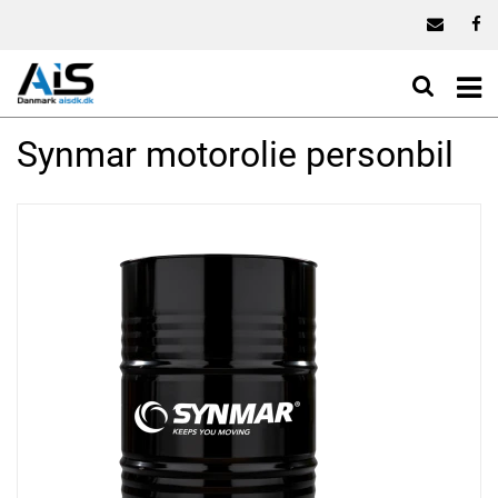
Synmar motorolie personbil