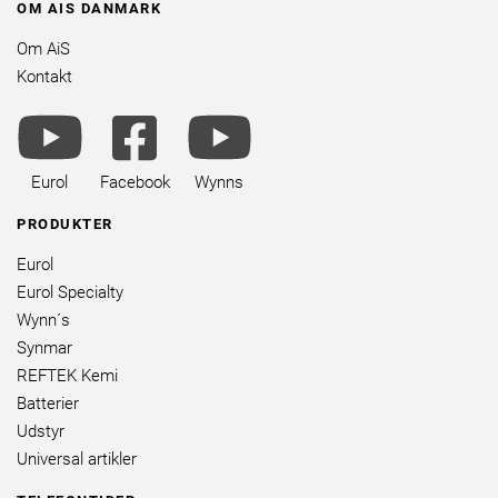
OM AIS DANMARK
Om AiS
Kontakt
youtube
facebook
youtube
brands
square
brands
brands
Eurol
Facebook
Wynns
PRODUKTER
Eurol
Eurol Specialty
Wynn´s
Synmar
REFTEK Kemi
Batterier
Udstyr
Universal artikler