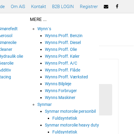
ade
Om AiS
Kontakt
B2B LOGIN
Registrer
MERE ...
 Smørefedt
Wynn´s
Aerosol
Wynns Proff. Benzin
Smøreolie
Wynns Proff. Diesel
Cleaner
Wynns Proff. Olie
Hydraulik olie
Wynns Proff. Køler
Gearolie
Wynns Proff. A/C
OMOTIVE BLACK 12V 130 AH
Additiv
Wynns Proff. Flåde
Racing
Wynns Proff. Værksted
Wynns Bilpleje
Wynns Forbruger
Wynns Maskiner
PROMOTIVE Black 12V 130 AH
Synmar
Synmar motorolie personbil
Fuldsyntetisk
Synmar motorolie heavy duty
Fuldsyntetisk