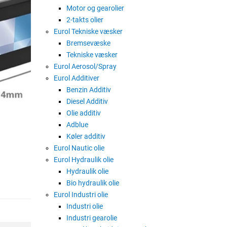
Ampere ved 20 timer: 130Ah
Motor og gearolier
Koldstartstrøm: 680EN
2-takts olier
Spænding: 12 Volt
Eurol Tekniske væsker
Bundkant: B00
Bremsevæske
Polstilling: 3
Tekniske væsker
Poltype: 1
Eurol Aerosol/Spray
Kabinetstørrelse: MAC130
Eurol Additiver
Vægt uden syre: 38,03 Kg.
Benzin Additiv
Vægt med syre: 43,00 Kg.
Diesel Additiv
Emballageenhed: 1 stk.
Olie additiv
Adblue
Køler additiv
Eurol Nautic olie
Eurol Hydraulik olie
Hydraulik olie
Bio hydraulik olie
Eurol Industri olie
Industri olie
Industri gearolie