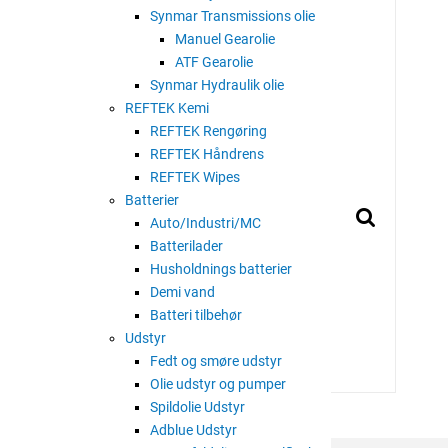
Synmar Transmissions olie
Manuel Gearolie
ATF Gearolie
Synmar Hydraulik olie
REFTEK Kemi
REFTEK Rengøring
REFTEK Håndrens
REFTEK Wipes
Batterier
Auto/Industri/MC
Batterilader
Husholdnings batterier
Demi vand
Batteri tilbehør
Udstyr
Fedt og smøre udstyr
Olie udstyr og pumper
Spildolie Udstyr
Adblue Udstyr