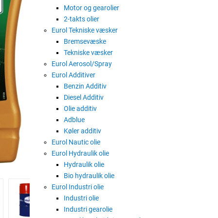
Motor og gearolier
2-takts olier
20 liter box
Eurol Tekniske væsker
Bremsevæske
Tekniske væsker
Eurol Aerosol/Spray
20 liter dunk
Eurol Additiver
Benzin Additiv
Diesel Additiv
Olie additiv
60 liter Tromle
Adblue
Køler additiv
Eurol Nautic olie
210 liter tromle
Eurol Hydraulik olie
Hydraulik olie
Bio hydraulik olie
Eurol Industri olie
Fuldsyntetisk motorolie Long life
Industri olie
Industri gearolie
Eurol Fortence 5W-30 er en helsyn