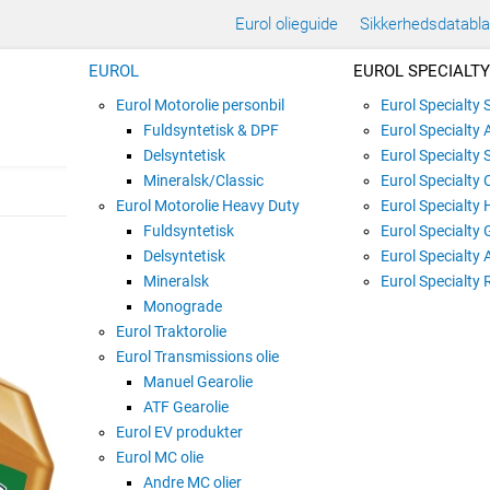
Eurol olieguide
Sikkerhedsdatabl
EUROL
EUROL SPECIALTY
Eurol Motorolie personbil
Eurol Specialty
Fuldsyntetisk & DPF
Eurol Specialty 
Delsyntetisk
Eurol Specialty 
Mineralsk/Classic
Eurol Specialty 
Eurol Motorolie Heavy Duty
Eurol Specialty 
Fuldsyntetisk
Eurol Specialty 
EUROL FORTENCE 
Delsyntetisk
Eurol Specialty 
Mineralsk
Varenummer:
E100065
Eurol Specialty 
Monograde
Eurol Traktorolie
Eurol Transmissions olie
1 liter dunk
Manuel Gearolie
ATF Gearolie
Eurol EV produkter
Eurol MC olie
5 liter dunk Plast
Andre MC olier