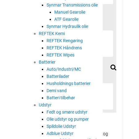
Synmar Transmissions olie
Manuel Gearolie
ATF Gearolie
Synmar Hydraulik olie
REFTEK Kemi
REFTEK Rengøring
REFTEK Håndrens
REFTEK Wipes
Batterier
Auto/Industri/MC
Batterilader
Husholdnings batterier
Demi vand
Batteri tilbehør
Udstyr
Fedt og smøre udstyr
Olie udstyr og pumper
 motorolie til Ford og Jaguar
Spildolie Udstyr
Adblue Udstyr
tetisk brændstoføkonomisk motorolie til benzin-, LPG- og