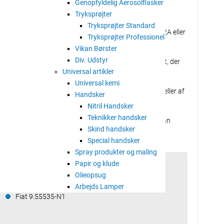
onbiler og lette erhvervskøretøjer fra 2012 samt nogle
Genopfyldelig Aerosolflasker
Tryksprøjter
Tryksprøjter Standard
ges til alle tidligere modeller, som Ford WSS-M2C-912A eller
Tryksprøjter Professionel
Vikan Børster
Div. Udstyr
eget stabil smørefilm inden for kort tid ved kold start, der
Universal artikler
tabilitet og slidbeskyttelse.
Universal kemi
serviceintervaller (op til 30.000 km) til de nyeste modeller af
Handsker
Nitril Handsker
Teknikker handsker
stra brændstofbesparende egenskaber, og produktet kan
Skind handsker
nerale motorolier.
Special handsker
Spray produkter og maling
Papir og klude
Anbefalet til brug
Olieopsug
Fiat 9.55535-G1
Arbejds Lamper
Fiat 9.55535-N1