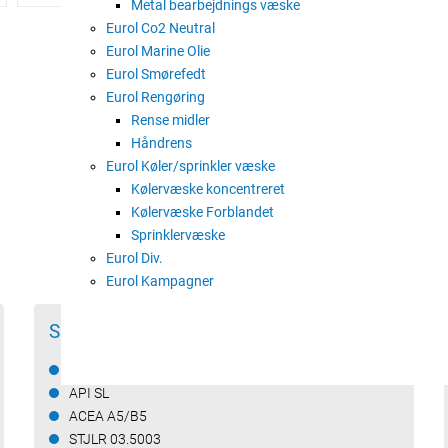
Metal bearbejdnings væske
dieselmotorer i de fleste Ford-pers
Jaguar-modeller.
Eurol Co2 Neutral
Eurol Marine Olie
Eurol Fortence 5W- 30 kan også bru
Eurol Smørefedt
913A / B / C er ordineret til.
Eurol Rengøring
Rense midler
Eurol Fortence 5W-30 etablerer en m
Håndrens
tilbyder en ekstremt høj oxidationss
Eurol Køler/sprinkler væske
Eurol Fortence 5W-30 tillader lange 
Kølervæske koncentreret
Ford og Jaguar.
Kølervæske Forblandet
Sprinklervæske
Eurol Fortence 5W-30 tilbyder ek
Eurol Div.
blandes med både syntetiske og mi
Eurol Kampagner
Specifikationer
API SN/CF
API SL
ACEA A5/B5
STJLR 03.5003