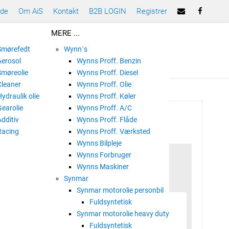
ade
Om AiS
Kontakt
B2B LOGIN
Registrer
MERE ...
 Smørefedt
Wynn´s
Aerosol
Wynns Proff. Benzin
Smøreolie
Wynns Proff. Diesel
Cleaner
Wynns Proff. Olie
Hydraulik olie
Wynns Proff. Køler
Gearolie
Wynns Proff. A/C
5W-30
Additiv
Wynns Proff. Flåde
Racing
Wynns Proff. Værksted
Wynns Bilpleje
Wynns Forbruger
Wynns Maskiner
Synmar
Synmar motorolie personbil
Fuldsyntetisk
ik
Synmar motorolie heavy duty
Fuldsyntetisk