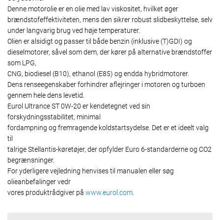
Denne motorolie er en olie med lav viskositet, hvilket øger
brændstofeffektiviteten, mens den sikrer robust slidbeskyttelse, selv
under langvarig brug ved høje temperaturer.
Olien er alsidigt og passer til både benzin (inklusive (T)GDI) og
dieselmotorer, såvel som dem, der kører på alternative brændstoffer
som LPG,
CNG, biodiesel (B10), ethanol (E85) og endda hybridmotorer.
Dens renseegenskaber forhindrer aflejringer i motoren og turboen
gennem hele dens levetid.
Eurol Ultrance ST 0W-20 er kendetegnet ved sin
forskydningsstabilitet, minimal
fordampning og fremragende koldstartsydelse. Det er et ideelt valg
til
talrige Stellantis-køretøjer, der opfylder Euro 6-standarderne og CO2
begrænsninger.
For yderligere vejledning henvises til manualen eller søg
olieanbefalinger vedr
vores produktrådgiver på
www.eurol.com
.