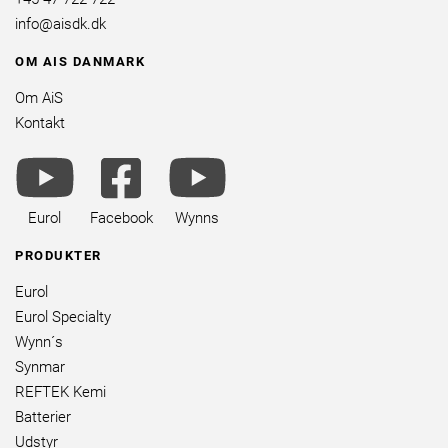
info@aisdk.dk
OM AIS DANMARK
Om AiS
Kontakt
youtube
facebook
youtube
brands
square
brands
brands
Eurol
Facebook
Wynns
PRODUKTER
Eurol
Eurol Specialty
Wynn´s
Synmar
REFTEK Kemi
Batterier
Udstyr