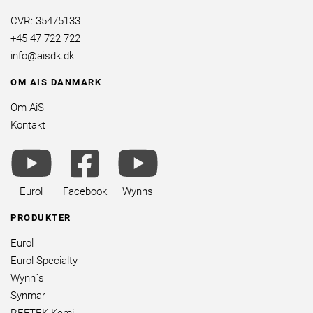
CVR: 35475133
+45 47 722 722
info@aisdk.dk
OM AIS DANMARK
Om AiS
Kontakt
youtube
facebook
youtube
brands
square
brands
brands
Eurol
Facebook
Wynns
PRODUKTER
Eurol
Eurol Specialty
Wynn´s
Synmar