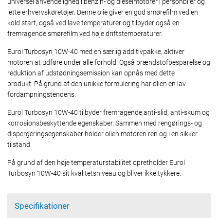
universel anvendelighed i benzin- og dieselmotorer i personbiler og
lette erhvervskøretøjer. Denne olie giver en god smørefilm ved en
kold start, også ved lave temperaturer og tilbyder også en
fremragende smørefilm ved høje driftstemperaturer.
Eurol Turbosyn 10W-40 med en særlig additivpakke, aktiver
motoren at udføre under alle forhold. Også brændstofbesparelse og
reduktion af udstødningsemission kan opnås med dette
produkt. På grund af den unikke formulering har olien en lav
fordampningstendens.
Eurol Turbosyn 10W-40 tilbyder fremragende anti-slid, anti-skum og
korrosionsbeskyttende egenskaber. Sammen med rengørings- og
dispergeringsegenskaber holder olien motoren ren og i en sikker
tilstand.
På grund af den høje temperaturstabilitet opretholder Eurol
Turbosyn 10W-40 sit kvalitetsniveau og bliver ikke tykkere.
Specifikationer