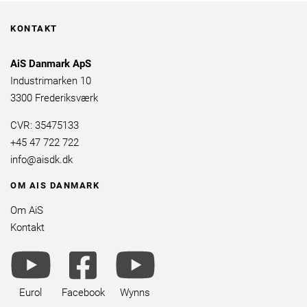
KONTAKT
AiS Danmark ApS
Industrimarken 10
3300 Frederiksværk
CVR: 35475133
+45 47 722 722
info@aisdk.dk
OM AIS DANMARK
Om AiS
Kontakt
youtube
facebook
youtube
brands
square
brands
brands
Eurol
Facebook
Wynns