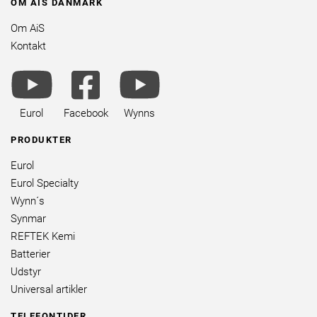
OM AIS DANMARK
Om AiS
Kontakt
youtube
facebook
youtube
brands
square
brands
brands
Eurol
Facebook
Wynns
PRODUKTER
Eurol
Eurol Specialty
Wynn´s
Synmar
REFTEK Kemi
Batterier
Udstyr
Universal artikler
TELEFONTIDER