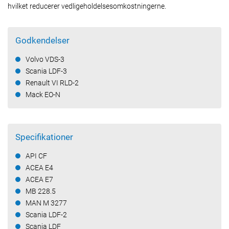
hvilket reducerer vedligeholdelsesomkostningerne.
Godkendelser
Volvo VDS-3
Scania LDF-3
Renault VI RLD-2
Mack EO-N
Specifikationer
API CF
ACEA E4
ACEA E7
MB 228.5
MAN M 3277
Scania LDF-2
Scania LDF