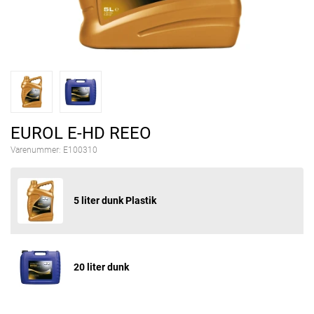
EUROL E-HD REEO
Varenummer:
E100310
5 liter dunk Plastik
20 liter dunk