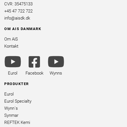
CVR: 35475133
+45 47 722 722
info@aisdk.dk
OM AIS DANMARK
Om AiS
Kontakt
youtube
facebook
youtube
brands
square
brands
brands
Eurol
Facebook
Wynns
PRODUKTER
Eurol
Eurol Specialty
Wynn´s
Synmar
REFTEK Kemi