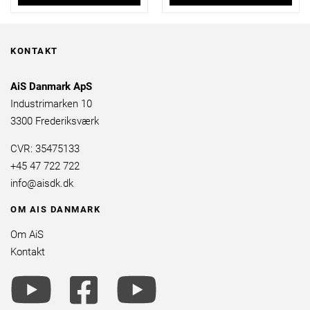
KONTAKT
AiS Danmark ApS
Industrimarken 10
3300 Frederiksværk
CVR: 35475133
+45 47 722 722
info@aisdk.dk
OM AIS DANMARK
Om AiS
Kontakt
youtube
facebook
youtube
brands
square
brands