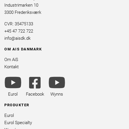
Industrimarken 10
3300 Frederiksværk
CVR: 35475133
+45 47 722 722
info@aisdk.dk
OM AIS DANMARK
Om AiS
Kontakt
youtube
facebook
youtube
brands
square
brands
brands
Eurol
Facebook
Wynns
PRODUKTER
Eurol
Eurol Specialty