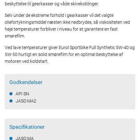
beskyttelse til gearkasser og våde skivekoblinger.
Selv under de ekstreme forhold i gearkasser vil det valgte
oliefortykningsmiddel næsten ikke nedbrydes, så viskositeten ved
høje temperaturer forbliver i niveau for at garantere en fast
smørefilm.
Ved lave temperaturer giver Eurol Sportbike Full Synthetic 5W-40 og
5W-50 hurtigt en solid smørefilm for en optimal beskyttelse af
motoren ved koldstart.
Godkendelser
API SN
JASO MA2
Specifikationer
JASO MA