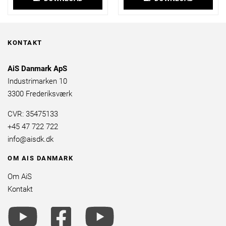
KONTAKT
AiS Danmark ApS
Industrimarken 10
3300 Frederiksværk
CVR: 35475133
+45 47 722 722
info@aisdk.dk
OM AIS DANMARK
Om AiS
Kontakt
youtube
facebook
youtube
brands
square
brands