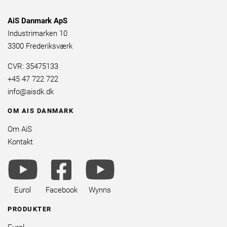
AiS Danmark ApS
Industrimarken 10
3300 Frederiksværk
CVR: 35475133
+45 47 722 722
info@aisdk.dk
OM AIS DANMARK
Om AiS
Kontakt
youtube
facebook
youtube
brands
square
brands
brands
Eurol
Facebook
Wynns
PRODUKTER