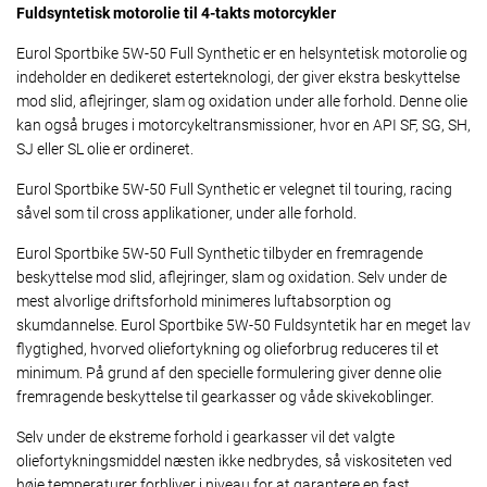
Fuldsyntetisk motorolie til 4-takts motorcykler
Eurol Sportbike 5W-50 Full Synthetic er en helsyntetisk motorolie og
indeholder en dedikeret esterteknologi, der giver ekstra beskyttelse
mod slid, aflejringer, slam og oxidation under alle forhold. Denne olie
kan også bruges i motorcykeltransmissioner, hvor en API SF, SG, SH,
SJ eller SL olie er ordineret.
Eurol Sportbike 5W-50 Full Synthetic er velegnet til touring, racing
såvel som til cross applikationer, under alle forhold.
Eurol Sportbike 5W-50 Full Synthetic tilbyder en fremragende
beskyttelse mod slid, aflejringer, slam og oxidation. Selv under de
mest alvorlige driftsforhold minimeres luftabsorption og
skumdannelse. Eurol Sportbike 5W-50 Fuldsyntetik har en meget lav
flygtighed, hvorved oliefortykning og olieforbrug reduceres til et
minimum. På grund af den specielle formulering giver denne olie
fremragende beskyttelse til gearkasser og våde skivekoblinger.
Selv under de ekstreme forhold i gearkasser vil det valgte
oliefortykningsmiddel næsten ikke nedbrydes, så viskositeten ved
høje temperaturer forbliver i niveau for at garantere en fast