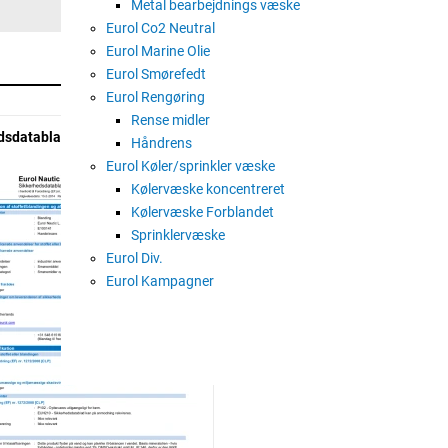
Metal bearbejdnings væske
Eurol Co2 Neutral
Eurol Marine Olie
Eurol Smørefedt
Eurol Rengøring
Rense midler
dsdatablad
Håndrens
Eurol Køler/sprinkler væske
Kølervæske koncentreret
Kølervæske Forblandet
Sprinklervæske
Eurol Div.
Eurol Kampagner