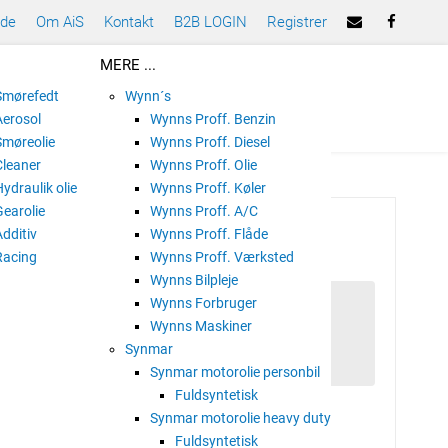
ade
Om AiS
Kontakt
B2B LOGIN
Registrer
MERE ...
 Smørefedt
Wynn´s
Aerosol
Wynns Proff. Benzin
Smøreolie
Wynns Proff. Diesel
Cleaner
Wynns Proff. Olie
Hydraulik olie
Wynns Proff. Køler
Gearolie
Wynns Proff. A/C
 MONOGRADE S30
Additiv
Wynns Proff. Flåde
Racing
Wynns Proff. Værksted
Wynns Bilpleje
Wynns Forbruger
Wynns Maskiner
ik
Synmar
Synmar motorolie personbil
Fuldsyntetisk
orer
Synmar motorolie heavy duty
Fuldsyntetisk