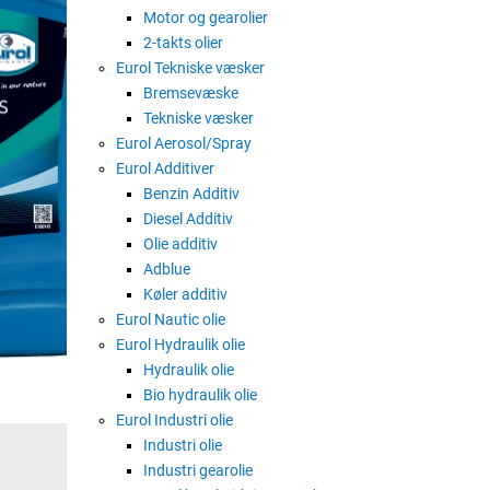
Eurol Nautic Line Monograde S blev 
Motor og gearolier
med og uden turbo- og stationære m
2-takts olier
kører på diesel med et højere svovli
Eurol Tekniske væsker
Bremsevæske
Eurol Nautic Line Monograde S har
Tekniske væsker
kulstofaflejringer og sedimenterin
Eurol Aerosol/Spray
Eurol Nautic Line Monograde S give
Eurol Additiver
skumdannelse, samtidig med at den 
Benzin Additiv
fortykning.
Diesel Additiv
Olie additiv
Adblue
Køler additiv
Eurol Nautic olie
Eurol Hydraulik olie
Hydraulik olie
Bio hydraulik olie
Eurol Industri olie
Industri olie
Industri gearolie