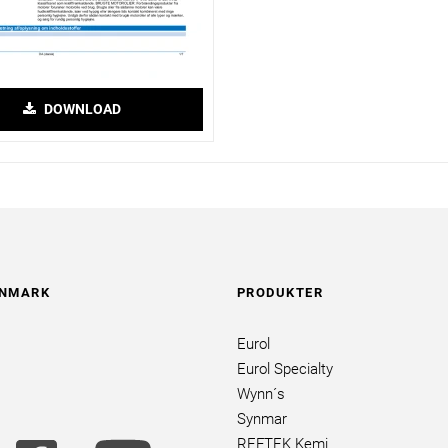
DOWNLOAD
ANMARK
PRODUKTER
Eurol
Eurol Specialty
Wynn´s
Synmar
utube
facebook
youtube
REFTEK Kemi