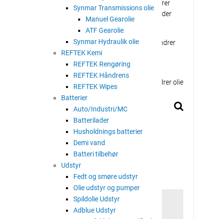
specielt udviklet til let til stærkt belastede dieselmotorer
Synmar Transmissions olie
otorer. Denne olie er også velegnet til dieselmotorer, der
Manuel Gearolie
ndhold (op til 0,5%).
ATF Gearolie
Synmar Hydraulik olie
 en stærk rensnings- og beskyttelsesevne. Dette forhindrer
REFTEK Kemi
g på stemplerne, ventiler og i forbrændingskamrene.
REFTEK Rengøring
r god beskyttelse mod slid, korrosion, slam og
REFTEK Håndrens
forbliver stabil selv ved høje temperaturer og forhindrer olie
REFTEK Wipes
Batterier
Auto/Industri/MC
Batterilader
Husholdnings batterier
Demi vand
Batteri tilbehør
Udstyr
Fedt og smøre udstyr
Olie udstyr og pumper
Spildolie Udstyr
Adblue Udstyr