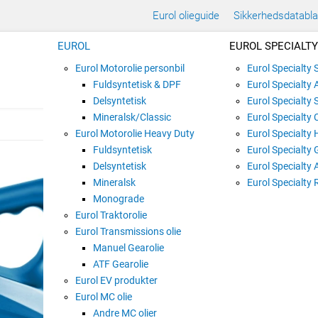
Eurol olieguide
Sikkerhedsdatabl
EUROL
EUROL SPECIALTY
Eurol Motorolie personbil
Eurol Specialty
Fuldsyntetisk & DPF
Eurol Specialty 
Delsyntetisk
Eurol Specialty 
Mineralsk/Classic
Eurol Specialty 
Eurol Motorolie Heavy Duty
Eurol Specialty 
Fuldsyntetisk
Eurol Specialty 
EUROL NAUTIC L.
Delsyntetisk
Eurol Specialty 
Mineralsk
Varenummer:
E100141
Eurol Specialty 
Monograde
Eurol Traktorolie
Eurol Transmissions olie
5 liter dunk Plast
Manuel Gearolie
ATF Gearolie
Eurol EV produkter
Mineralsk motorolie til dieselmot
Eurol MC olie
Andre MC olier