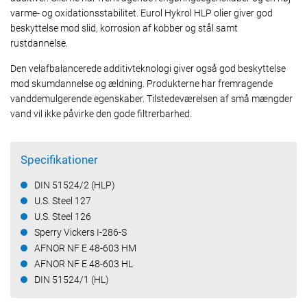
varme- og oxidationsstabilitet. Eurol Hykrol HLP olier giver god
beskyttelse mod slid, korrosion af kobber og stål samt
rustdannelse.
Den velafbalancerede additivteknologi giver også god beskyttelse
mod skumdannelse og ældning. Produkterne har fremragende
vanddemulgerende egenskaber. Tilstedeværelsen af små mængder
vand vil ikke påvirke den gode filtrerbarhed.
Specifikationer
DIN 51524/2 (HLP)
U.S. Steel 127
U.S. Steel 126
Sperry Vickers I-286-S
AFNOR NF E 48-603 HM
AFNOR NF E 48-603 HL
DIN 51524/1 (HL)