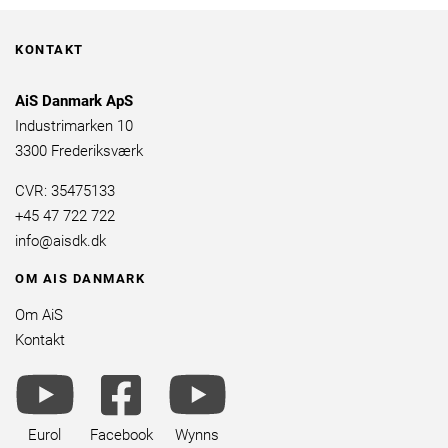
KONTAKT
AiS Danmark ApS
Industrimarken 10
3300 Frederiksværk
CVR: 35475133
+45 47 722 722
info@aisdk.dk
OM AIS DANMARK
Om AiS
Kontakt
youtube
facebook
youtube
brands
square
brands
brands
Eurol
Facebook
Wynns