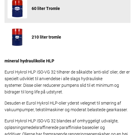
60 liter Tromle
210 liter tromle
mineral hydraulikolie HLP
Eurol Hykrol HLP ISO-VG 32 tilhører de såkaldte 'anti-slid' olier, der er
specielt udviklet til anvendelse i alle slags hydrauliske
systemer. Disse olier reducerer pumpens slid til et minimum og
bidrager til long life på udstyret.
Desuden er Eurol Hykrol HLP-olier yderst velegnet til smøring af
vakuumpumper, tekstilmaskiner og moderat belastede gearkasser.
Eurol Hykrol HLP ISO-VG 32 blandes af omhyggeligt udvalgte,
opløsningsmedelsraffinerede paraffiniske baseolier og
additiver. Olierne har fremragende rengøringsegenskaber og en høj