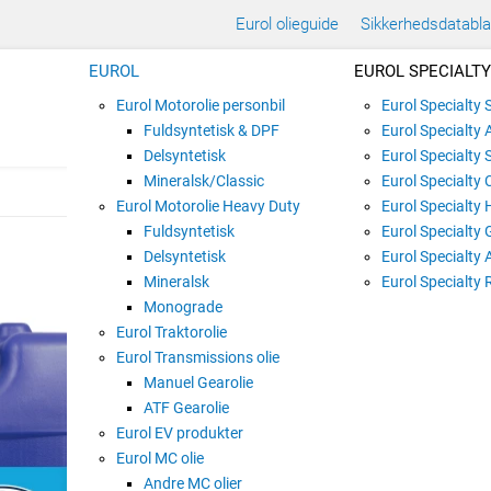
Eurol olieguide
Sikkerhedsdatabl
EUROL
EUROL SPECIALTY
Eurol Motorolie personbil
Eurol Specialty
Fuldsyntetisk & DPF
Eurol Specialty 
Delsyntetisk
Eurol Specialty 
Mineralsk/Classic
Eurol Specialty 
Eurol Motorolie Heavy Duty
Eurol Specialty 
Fuldsyntetisk
Eurol Specialty 
EUROL COMPRESSO
Delsyntetisk
Eurol Specialty 
Mineralsk
Varenummer:
E118871
Eurol Specialty 
Monograde
Eurol Traktorolie
Eurol Transmissions olie
20 liter dunk
Manuel Gearolie
ATF Gearolie
Eurol EV produkter
Eurol MC olie
210 liter tromle
Andre MC olier