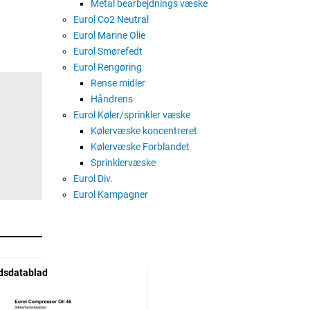
såvel som i slidprøver (4-ball, FZG
Metal bearbejdnings væske
Eurol Co2 Neutral
Eurol Compressor Olie 46 kan brug
Eurol Marine Olie
stempel, roterende skrue, glideskov
Eurol Smørefedt
Eurol Rengøring
Rense midler
Håndrens
Eurol Køler/sprinkler væske
Kølervæske koncentreret
Kølervæske Forblandet
Sprinklervæske
Eurol Div.
Eurol Kampagner
dsdatablad