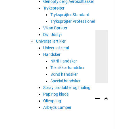
) og kan anvendes til tunge forhold.
Genopfyldelig Aerosolflasker
Tryksprøjter
es i mobile og stationære kompressorer (centrifugal,
Tryksprøjter Standard
l).
Tryksprøjter Professionel
Vikan Børster
Div. Udstyr
Universal artikler
Universal kemi
Handsker
Nitril Handsker
Teknikker handsker
Skind handsker
Special handsker
Spray produkter og maling
Papir og klude
Olieopsug
Arbejds Lamper