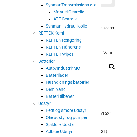
Synmar Transmissions olie
Manuel Gearolie
ATF Gearolie
Synmar Hydraulik olie
fri mineralsk kompressorolie med slidstyrke, hvilket reducerer
REFTEK Kemi
REFTEK Rengøring
vt flydepunkt, slidstyrkeegenskaber og en fremragende
REFTEK Håndrens
en pålidelig ydeevne for kompressoren under alle forhold. Vand
REFTEK Wipes
blokering af filter.
Batterier
Auto/Industri/MC
r kompressoren mod korrosion. Desuden har den en høj
Batterilader
dannelse og er sikker for tætningsmaterialer.
Husholdnings batterier
n ydelse, forhindrer kulstofaflejringer og viser lave
Demi vand
 med en høj termisk stabilitet har en maksimal
Batteri tilbehør
Udstyr
Fedt og smøre udstyr
bruges som en askefri hydraulikolie, der opfylder DIN 51524
Olie udstyr og pumper
Spildolie Udstyr
mragende resultater i både oxidationstest (Pneurop, TOST)
Adblue Udstyr