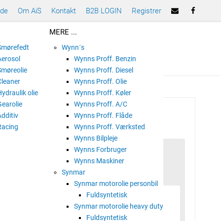
ade
Om AiS
Kontakt
B2B LOGIN
Registrer
MERE ...
 Smørefedt
Wynn´s
Aerosol
Wynns Proff. Benzin
Smøreolie
Wynns Proff. Diesel
Cleaner
Wynns Proff. Olie
Hydraulik olie
Wynns Proff. Køler
Gearolie
Wynns Proff. A/C
R OIL 46
Additiv
Wynns Proff. Flåde
Racing
Wynns Proff. Værksted
Wynns Bilpleje
Wynns Forbruger
Wynns Maskiner
Synmar
Synmar motorolie personbil
Fuldsyntetisk
Synmar motorolie heavy duty
Fuldsyntetisk