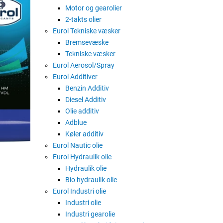
Motor og gearolier
2-takts olier
askefri mineralsk kompressorolie
Eurol Tekniske væsker
Bremsevæske
Eurol Compressor Oil 46 er en aske
Tekniske væsker
slid til et minimum.
Eurol Aerosol/Spray
Eurol Compressor Oil 46 har et la
Eurol Additiver
oxidationsstabilitet, der tilbyder 
Benzin Additiv
adskilles hurtigt, hvilket forhindrer 
Diesel Additiv
Olie additiv
Eurol Compressor Oil 46 beskytte
Adblue
modstandsdygtighed over for skum
Køler additiv
Eurol Compressor Oil 46 giver en re
Eurol Nautic olie
friktionsegenskaber. Dette produkt
Eurol Hydraulik olie
sluttrinnstemperatur på 220 ° C.
Hydraulik olie
Bio hydraulik olie
Eurol kompressorolie 46 kan også 
Eurol Industri olie
del 2 (HLP) specifikation.
Industri olie
Industri gearolie
Eurol Compressor Oil 46 giver fre