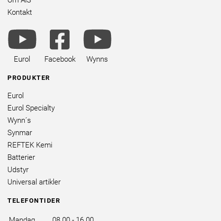
Om AiS
Kontakt
youtube
facebook
youtube
brands
square
brands
brands
Eurol
Facebook
Wynns
PRODUKTER
Eurol
Eurol Specialty
Wynn´s
Synmar
REFTEK Kemi
Batterier
Udstyr
Universal artikler
TELEFONTIDER
Mandag
08.00 - 16.00