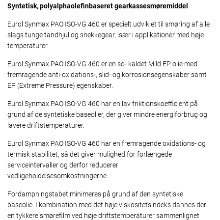
Syntetisk, polyalphaolefinbaseret gearkassesmøremiddel
Eurol Synmax PAO ISO-VG 460 er specielt udviklet til smøring af alle
slags tunge tandhjul og snekkegear, især i applikationer med høje
temperaturer.
Eurol Synmax PAO ISO-VG 460 er en so- kaldet Mild EP olie med
fremragende anti-oxidations-, slid- og korrosionsegenskaber samt
EP (Extreme Pressure) egenskaber.
Eurol Synmax PAO ISO-VG 460 har en lav friktionskoefficient på
grund af de syntetiske baseolier, der giver mindre energiforbrug og
lavere driftstemperaturer.
Eurol Synmax PAO ISO-VG 460 har en fremragende oxidations- og
termisk stabilitet, så det giver mulighed for forlængede
serviceintervaller og derfor reducerer
vedligeholdelsesomkostningerne.
Fordampningstabet minimeres på grund af den syntetiske
baseolie. I kombination med det høje viskositetsindeks dannes der
en tykkere smørefilm ved høje driftstemperaturer sammenlignet