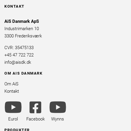
KONTAKT
AiS Danmark ApS
Industrimarken 10
3300 Frederiksværk
CVR: 35475133
+45 47 722 722
info@aisdk.dk
OM AIS DANMARK
Om AiS
Kontakt
youtube
facebook
youtube
brands
square
brands
brands
Eurol
Facebook
Wynns
PRODUKTER