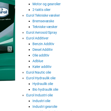
Motor og gearolier
2-takts olier
Korrosionshæmmende middel me
Eurol Tekniske væsker
Bremsevæske
Eurol Metal Protection anbefales t
Tekniske væsker
produkter til metalbearbejdning.
Eurol Aerosol/Spray
Eurol Metal Protection kan anvend
Eurol Additiver
sprøjtepistol. Produktet har vand
Benzin Additiv
Diesel Additiv
Olie additiv
Adblue
Køler additiv
Eurol Nautic olie
Eurol Hydraulik olie
Hydraulik olie
Bio hydraulik olie
Eurol Industri olie
Industri olie
Industri gearolie