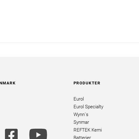
ANMARK
PRODUKTER
Eurol
Eurol Specialty
Wynn´s
Synmar
utube
facebook
youtube
REFTEK Kemi
ands
square
brands
Batterier