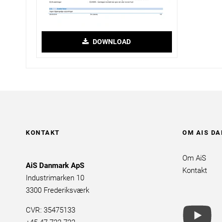
DOWNLOAD
KONTAKT
OM AIS D
Om AiS
AiS Danmark ApS
Kontakt
Industrimarken 10
3300 Frederiksværk
yo
CVR: 35475133
br