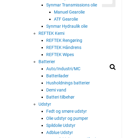
Synmar Transmissions olie
Manuel Gearolie
d vandforskydningsegenskaber
ATF Gearolie
Synmar Hydraulik olie
il korrosionsbeskyttelse af halvfabrikata og færdige
REFTEK Kemi
REFTEK Rengøring
es ved nedsænkning, med børste eller
REFTEK Håndrens
forskydningsegenskaber.
REFTEK Wipes
Batterier
Auto/Industri/MC
Batterilader
Husholdnings batterier
Demi vand
Batteri tilbehør
Udstyr
Fedt og smøre udstyr
Olie udstyr og pumper
Spildolie Udstyr
Adblue Udstyr