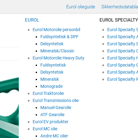
Eurol olieguide
Sikkerhedsdatabl
EUROL
EUROL SPECIALTY
Eurol Motorolie personbil
Eurol Specialty
Fuldsyntetisk & DPF
Eurol Specialty 
Delsyntetisk
Eurol Specialty 
Mineralsk/Classic
Eurol Specialty 
Eurol Motorolie Heavy Duty
Eurol Specialty 
Fuldsyntetisk
Eurol Specialty 
EUROL METAL PRO
Delsyntetisk
Eurol Specialty 
Mineralsk
Varenummer:
E120555
Eurol Specialty 
Monograde
Eurol Traktorolie
Eurol Transmissions olie
5 liter dunk Plast
Manuel Gearolie
ATF Gearolie
Eurol EV produkter
Eurol MC olie
60 liter Tromle
Andre MC olier