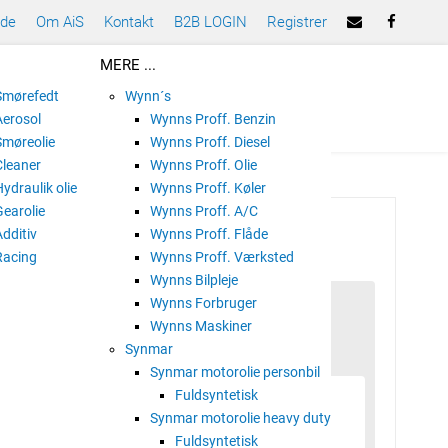
ade
Om AiS
Kontakt
B2B LOGIN
Registrer
MERE ...
 Smørefedt
Wynn´s
Aerosol
Wynns Proff. Benzin
Smøreolie
Wynns Proff. Diesel
Cleaner
Wynns Proff. Olie
Hydraulik olie
Wynns Proff. Køler
Gearolie
Wynns Proff. A/C
TECTION
Additiv
Wynns Proff. Flåde
Racing
Wynns Proff. Værksted
Wynns Bilpleje
Wynns Forbruger
Wynns Maskiner
ik
Synmar
Synmar motorolie personbil
Fuldsyntetisk
Synmar motorolie heavy duty
Fuldsyntetisk