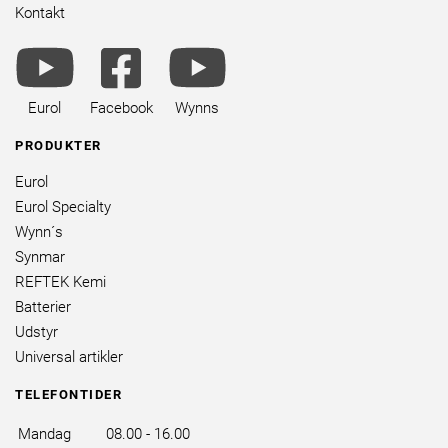
Kontakt
youtube
facebook
youtube
brands
square
brands
brands
Eurol
Facebook
Wynns
PRODUKTER
Eurol
Eurol Specialty
Wynn´s
Synmar
REFTEK Kemi
Batterier
Udstyr
Universal artikler
TELEFONTIDER
Mandag
08.00 - 16.00