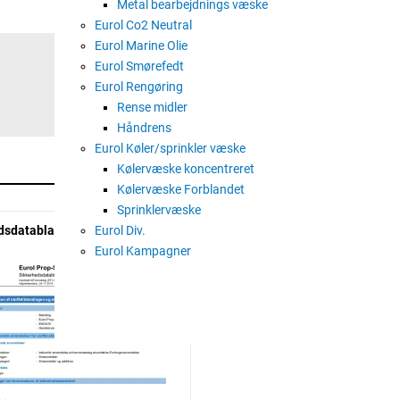
Metal bearbejdnings væske
Eurol Co2 Neutral
Eurol Marine Olie
Eurol Smørefedt
Eurol Rengøring
Rense midler
Håndrens
Eurol Køler/sprinkler væske
Kølervæske koncentreret
Kølervæske Forblandet
Sprinklervæske
Eurol Div.
dsdatablad
Eurol Kampagner