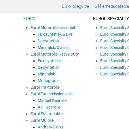
Eurol olieguide
Sikkerhedsdatabl
EUROL
EUROL SPECIALTY
Eurol Motorolie personbil
Eurol Specialty
Fuldsyntetisk & DPF
Eurol Specialty 
Delsyntetisk
Eurol Specialty 
Mineralsk/Classic
Eurol Specialty 
Eurol Motorolie Heavy Duty
Eurol Specialty 
Fuldsyntetisk
Eurol Specialty 
EUROL PROP-SHAF
Delsyntetisk
Eurol Specialty 
Mineralsk
Varenummer:
E901470
Eurol Specialty 
Monograde
Eurol Traktorolie
Eurol Transmissions olie
400G patron
Manuel Gearolie
ATF Gearolie
Eurol EV produkter
Eurol MC olie
20 kg spand
Andre MC olier