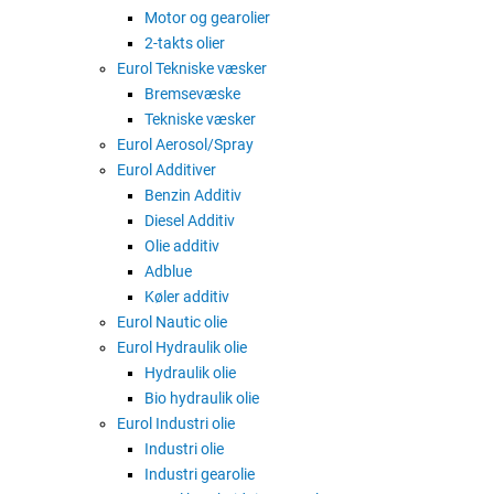
Motor og gearolier
2-takts olier
Multifunktionsfedt til kugle- og ru
Eurol Tekniske væsker
Bremsevæske
Eurol Prop-Shaft Grease EP 2 og EP
Tekniske væsker
belastningsforhold og våde omgiv
Eurol Aerosol/Spray
Eurol Prop-Shaft Grease EP 2 og EP
Eurol Additiver
temperaturer og belastninger ikke 
Benzin Additiv
velegnet til smøring af vandpumper
Diesel Additiv
Olie additiv
Eurol Prop-Shaft Grease EP 2 og EP
Adblue
naphtheniske baseolier og polymer
Køler additiv
vand, har en god modstandsdygtig
Eurol Nautic olie
Eurol Hydraulik olie
Hydraulik olie
Bio hydraulik olie
Eurol Industri olie
Industri olie
Industri gearolie