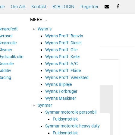
ade
Om AiS
Kontakt
B2B LOGIN
Registrer
MERE ...
 Smørefedt
Wynn´s
Aerosol
Wynns Proff. Benzin
Smøreolie
Wynns Proff. Diesel
Cleaner
Wynns Proff. Olie
Hydraulik olie
Wynns Proff. Køler
Gearolie
Wynns Proff. A/C
T GREASE EP 2
Additiv
Wynns Proff. Flåde
Racing
Wynns Proff. Værksted
Wynns Bilpleje
Wynns Forbruger
Wynns Maskiner
Synmar
Synmar motorolie personbil
Fuldsyntetisk
Synmar motorolie heavy duty
Fuldsyntetisk