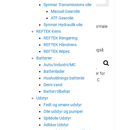
Synmar Transmissions olie
Manuel Gearolie
llelejer
ATF Gearolie
Synmar Hydraulik olie
 3 er udviklet til smøring af rotationspunkter under normale
REFTEK Kemi
elser som akterrør på påhængsmotorer.
REFTEK Rengøring
 3 kan også anvendes til kuglelejer, forudsat at
REFTEK Håndrens
stiger for meget. På grund af strukturen er produktet også
REFTEK Wipes
 og kabler.
Batterier
Auto/Industri/MC
 3 er formuleret af et lithium-sæbe fortykningsmiddel,
Batterilader
er. Produktet har en naturlig modstandsdygtighed over for
Husholdnings batterier
hed mod ældning og modstår temperaturer op til 70 ° C.
Demi vand
Batteri tilbehør
Udstyr
Fedt og smøre udstyr
Olie udstyr og pumper
Spildolie Udstyr
Adblue Udstyr