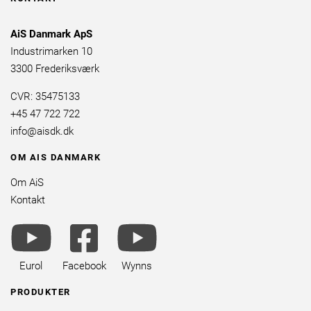
AiS Danmark ApS
Industrimarken 10
3300 Frederiksværk
CVR: 35475133
+45 47 722 722
info@aisdk.dk
OM AIS DANMARK
Om AiS
Kontakt
youtube
facebook
youtube
brands
square
brands
brands
Eurol
Facebook
Wynns
PRODUKTER