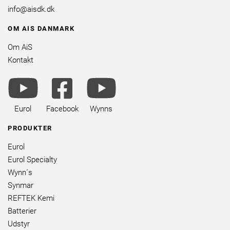
info@aisdk.dk
OM AIS DANMARK
Om AiS
Kontakt
youtube
facebook
youtube
brands
square
brands
brands
Eurol
Facebook
Wynns
PRODUKTER
Eurol
Eurol Specialty
Wynn´s
Synmar
REFTEK Kemi
Batterier
Udstyr