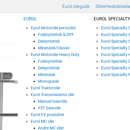
Eurol olieguide
Sikkerhedsdatabl
EUROL
EUROL SPECIALTY
Eurol Motorolie personbil
Eurol Specialty
Fuldsyntetisk & DPF
Eurol Specialty 
Delsyntetisk
Eurol Specialty 
Mineralsk/Classic
Eurol Specialty 
Eurol Motorolie Heavy Duty
Eurol Specialty 
Fuldsyntetisk
Eurol Specialty 
EUROL VÆGBESLAG
Delsyntetisk
Eurol Specialty 
Mineralsk
Varenummer:
E400770
Eurol Specialty 
Monograde
Eurol Traktorolie
Eurol Transmissions olie
Eurol vægbeslag t
Manuel Gearolie
ATF Gearolie
Eurol EV produkter
Eurol vægbeslag til 4,5L håndren
Eurol MC olie
Andre MC olier