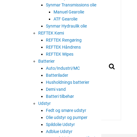
Synmar Transmissions olie
Manuel Gearolie
ATF Gearolie
Synmar Hydraulik olie
REFTEK Kemi
REFTEK Rengøring
REFTEK Håndrens
REFTEK Wipes
Batterier
Auto/Industri/MC
Batterilader
Husholdnings batterier
Demi vand
Batteri tilbehør
Udstyr
Fedt og smøre udstyr
Olie udstyr og pumper
Spildolie Udstyr
Adblue Udstyr