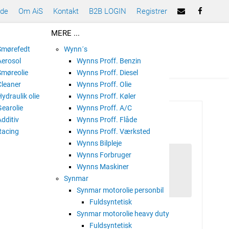
ade
Om AiS
Kontakt
B2B LOGIN
Registrer
MERE ...
 Smørefedt
Wynn´s
Aerosol
Wynns Proff. Benzin
Smøreolie
Wynns Proff. Diesel
Cleaner
Wynns Proff. Olie
Hydraulik olie
Wynns Proff. Køler
Gearolie
Wynns Proff. A/C
 TIL 4,5L HÅNDRENS
Additiv
Wynns Proff. Flåde
Racing
Wynns Proff. Værksted
Wynns Bilpleje
Wynns Forbruger
Wynns Maskiner
il 4,5L håndrens
Synmar
Synmar motorolie personbil
Fuldsyntetisk
s
Synmar motorolie heavy duty
Fuldsyntetisk