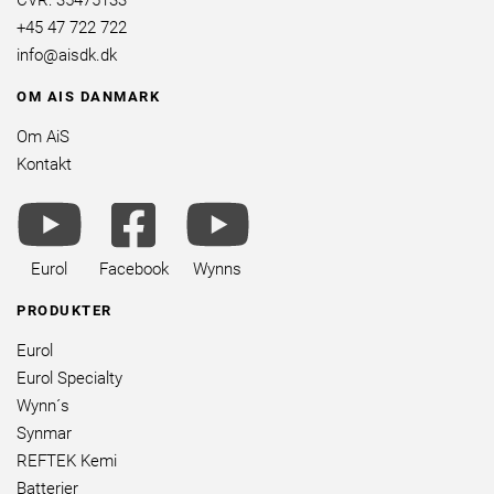
CVR: 35475133
+45 47 722 722
info@aisdk.dk
OM AIS DANMARK
Om AiS
Kontakt
youtube
facebook
youtube
brands
square
brands
brands
Eurol
Facebook
Wynns
PRODUKTER
Eurol
Eurol Specialty
Wynn´s
Synmar
REFTEK Kemi
Batterier