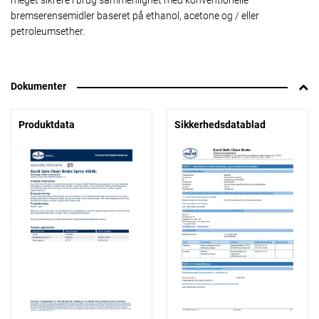
meget sikrere i brug sammenlignet med konventionelle
bremserensemidler baseret på ethanol, acetone og / eller
petroleumsether.
Dokumenter
Produktdata
Sikkerhedsdatablad