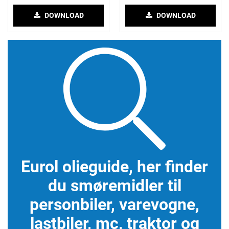
DOWNLOAD
DOWNLOAD
Eurol olieguide, her finder
du smøremidler til
personbiler, varevogne,
lastbiler, mc, traktor og