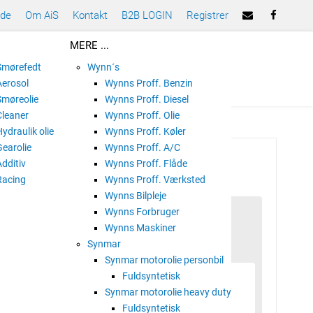
ade
Om AiS
Kontakt
B2B LOGIN
Registrer
MERE ...
 Smørefedt
Wynn´s
Aerosol
Wynns Proff. Benzin
Smøreolie
Wynns Proff. Diesel
Cleaner
Wynns Proff. Olie
Hydraulik olie
Wynns Proff. Køler
Gearolie
Wynns Proff. A/C
Additiv
Wynns Proff. Flåde
Racing
Wynns Proff. Værksted
Wynns Bilpleje
Wynns Forbruger
Wynns Maskiner
Synmar
Synmar motorolie personbil
Fuldsyntetisk
Synmar motorolie heavy duty
Fuldsyntetisk