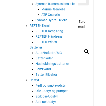
Synmar Transmissions olie
Manuel Gearolie
likationer
ATF Gearolie
Synmar Hydraulik olie
uld syntetisk racing automatgearolie, der er baseret på Eurol
REFTEK Kemi
eknologi sikrer høj effekt og uovertruffen beskyttelse mod
REFTEK Rengøring
d.
REFTEK Håndrens
REFTEK Wipes
Batterier
Auto/Industri/MC
Batterilader
Husholdnings batterier
Demi vand
Batteri tilbehør
Udstyr
Fedt og smøre udstyr
Olie udstyr og pumper
Spildolie Udstyr
Adblue Udstyr