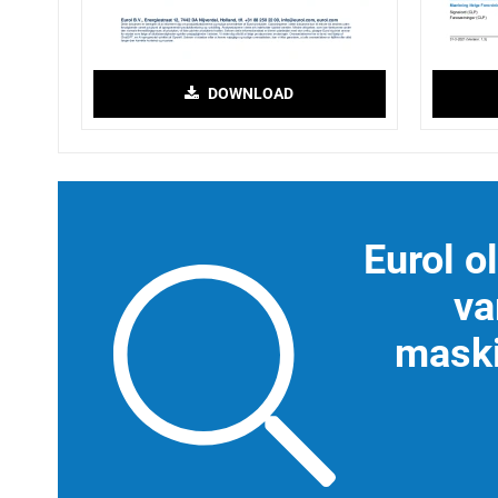
DOWNLOAD
Eurol o
va
maski