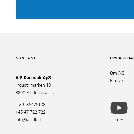
KONTAKT
OM AIS D
Om AiS
AiS Danmark ApS
Kontakt
Industrimarken 10
3300 Frederiksværk
yo
CVR: 35475133
br
+45 47 722 722
info@aisdk.dk
Eurol