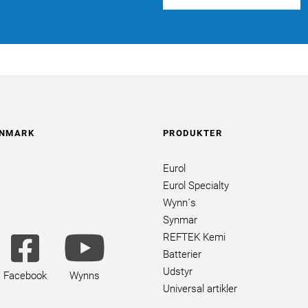
ANMARK
PRODUKTER
Eurol
Eurol Specialty
Wynn´s
Synmar
utube
facebook
youtube
REFTEK Kemi
ands
square
brands
Batterier
brands
Udstyr
Facebook
Wynns
Universal artikler