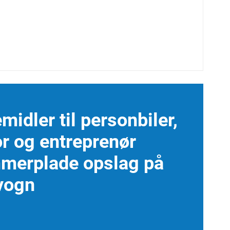
midler til personbiler,
or og entreprenør
mmerplade opslag på
vogn