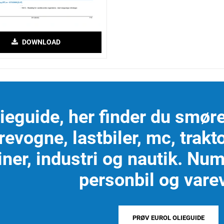
DOWNLOAD
lieguide, her finder du smøre
revogne, lastbiler, mc, trakt
ner, industri og nautik. Nu
personbil og vare
PRØV EUROL OLIEGUIDE