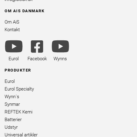
OM AIS DANMARK
Om AiS
Kontakt
youtube
facebook
youtube
brands
square
brands
brands
Eurol
Facebook
Wynns
PRODUKTER
Eurol
Eurol Specialty
Wynn´s
Synmar
REFTEK Kemi
Batterier
Udstyr
Universal artikler