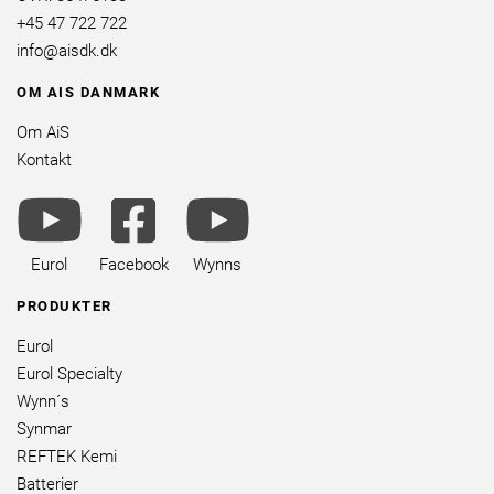
+45 47 722 722
info@aisdk.dk
OM AIS DANMARK
Om AiS
Kontakt
youtube
facebook
youtube
brands
square
brands
brands
Eurol
Facebook
Wynns
PRODUKTER
Eurol
Eurol Specialty
Wynn´s
Synmar
REFTEK Kemi
Batterier