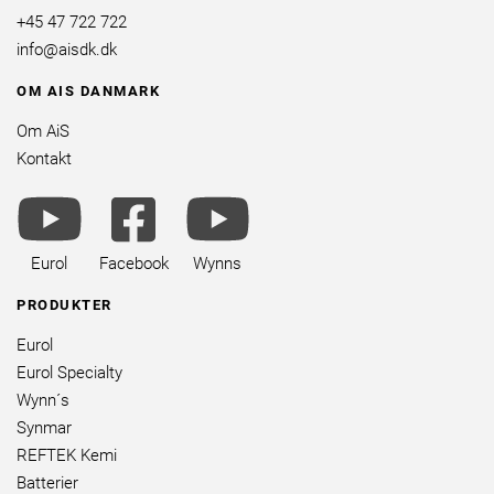
+45 47 722 722
info@aisdk.dk
OM AIS DANMARK
Om AiS
Kontakt
youtube
facebook
youtube
brands
square
brands
brands
Eurol
Facebook
Wynns
PRODUKTER
Eurol
Eurol Specialty
Wynn´s
Synmar
REFTEK Kemi
Batterier