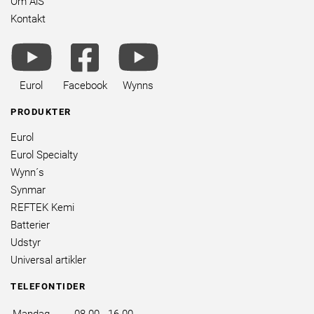
Om AiS
Kontakt
youtube
facebook
youtube
brands
square
brands
brands
Eurol
Facebook
Wynns
PRODUKTER
Eurol
Eurol Specialty
Wynn´s
Synmar
REFTEK Kemi
Batterier
Udstyr
Universal artikler
TELEFONTIDER