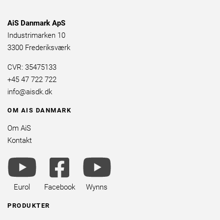
AiS Danmark ApS
Industrimarken 10
3300 Frederiksværk
CVR: 35475133
+45 47 722 722
info@aisdk.dk
OM AIS DANMARK
Om AiS
Kontakt
youtube
facebook
youtube
brands
square
brands
brands
Eurol
Facebook
Wynns
PRODUKTER