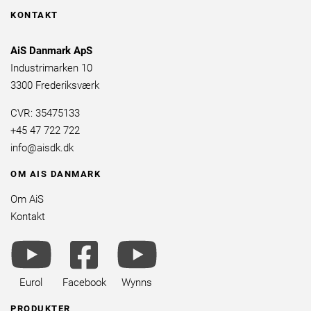
KONTAKT
AiS Danmark ApS
Industrimarken 10
3300 Frederiksværk
CVR: 35475133
+45 47 722 722
info@aisdk.dk
OM AIS DANMARK
Om AiS
Kontakt
youtube
facebook
youtube
brands
square
brands
brands
Eurol
Facebook
Wynns
PRODUKTER