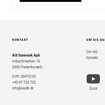
KONTAKT
OM AIS D
Om AiS
AiS Danmark ApS
Kontakt
Industrimarken 10
3300 Frederiksværk
yo
CVR: 35475133
br
+45 47 722 722
info@aisdk.dk
Eurol