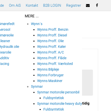
ade
Om AiS
Kontakt
B2B LOGIN
Registrer
MERE ...
 Smørefedt
Wynn´s
Aerosol
Wynns Proff. Benzin
Smøreolie
Wynns Proff. Diesel
Cleaner
Wynns Proff. Olie
Hydraulik olie
Wynns Proff. Køler
Gearolie
Wynns Proff. A/C
UPHOLSTERY 400ML
Additiv
Wynns Proff. Flåde
Racing
Wynns Proff. Værksted
Wynns Bilpleje
Wynns Forbruger
Wynns Maskiner
Synmar
Synmar motorolie personbil
Fuldsyntetisk
et er specielt udviklet til at rense bilens indre, samtidig
Synmar motorolie heavy duty
s.
Fuldsyntetisk