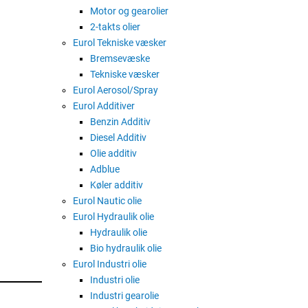
Motor og gearolier
Specielt formuleret med lugtfje
2-takts olier
række dårlige lugte, hvilket efte
Eurol Tekniske væsker
Det aktive skum fjerner genstrid
Bremsevæske
Specialbørste inkluderet, perfe
Tekniske væsker
Fjerner snavs og dårlig lugt fra
Eurol Aerosol/Spray
Sådan bruges
Eurol Additiver
Benzin Additiv
INDLEDENDE FORSIGTIG: Test altid f
Diesel Additiv
for at sikre, at rengøringsmidlet o
Olie additiv
rengøres.
Adblue
Ryst godt før brug. Spray produkte
Køler additiv
børste, der følger med produktet. V
Eurol Nautic olie
produktet trække i 1 eller 2 minutt
Eurol Hydraulik olie
processen, hvis der observeres ve
Hydraulik olie
Bio hydraulik olie
Eurol Industri olie
Industri olie
Industri gearolie