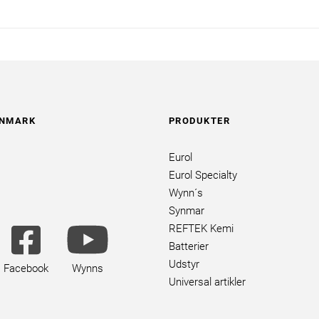
ANMARK
PRODUKTER
Eurol
Eurol Specialty
Wynn´s
Synmar
utube
facebook
youtube
REFTEK Kemi
ands
square
brands
Batterier
brands
Udstyr
Facebook
Wynns
Universal artikler