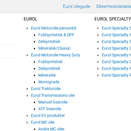
Eurol olieguide
Sikkerhedsdatabl
EUROL
EUROL SPECIALTY
Eurol Motorolie personbil
Eurol Specialty
Fuldsyntetisk & DPF
Eurol Specialty 
Delsyntetisk
Eurol Specialty 
Mineralsk/Classic
Eurol Specialty 
Eurol Motorolie Heavy Duty
Eurol Specialty 
Fuldsyntetisk
Eurol Specialty 
WYNNS CARPET & 
Delsyntetisk
Eurol Specialty 
Mineralsk
Varenummer:
W40603
Eurol Specialty 
Monograde
Eurol Traktorolie
Eurol Transmissions olie
400ML
Manuel Gearolie
ATF Gearolie
Eurol EV produkter
Renser tæppe og polstring. Produkt
Eurol MC olie
med at de dårlige lugte eliminere
Andre MC olier