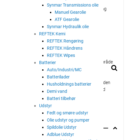
Synmar Transmissions olie
rnende teknologi til at rense stoffer og eliminere en lang
Manuel Gearolie
rlader en frisk duft.
ATF Gearolie
ige pletter, opfrisker trætte stoffer, trim og tæpper.
Synmar Hydraulik olie
kt egnet til de materialer, der skal behandles.
REFTEK Kemi
 det indre af bilen.
REFTEK Rengøring
REFTEK Håndrens
REFTEK Wipes
ørst ved at påføre lidt produkt i et lille begrænset område
Batterier
g applikatoren er foreneligt med den overflade, der skal
Auto/Industri/MC
Batterilader
t på overfladen og fordel let med en tør klud eller med den
Husholdnings batterier
ed kraftigt snavs børst overfladen med et vist tryk. Lad
Demi vand
er. Tør skum af med en tør klud eller støvsuger. Gentag
Batteri tilbehør
dvarende snavs efter den første rengøring.
Udstyr
Fedt og smøre udstyr
Olie udstyr og pumper
Spildolie Udstyr
Adblue Udstyr