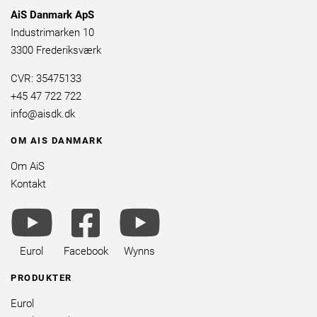
AiS Danmark ApS
Industrimarken 10
3300 Frederiksværk
CVR: 35475133
+45 47 722 722
info@aisdk.dk
OM AIS DANMARK
Om AiS
Kontakt
youtube
facebook
youtube
brands
square
brands
brands
Eurol
Facebook
Wynns
PRODUKTER
Eurol